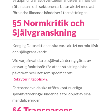
Vi uppmuntrar att eventuella händelser anmäls till
rätt instans och sektionen arbetar aktivt med att
förhindra liknande händelser i fortsättningen.
§5 Normkritik och
Självgranskning
Konglig Datasektionen ska vara aktivt normkritisk
och självgranskande.
Vid varje inval ska en självutvärdering göras av
ansvarig funktionär för att se så att inga bias
påverkat beslutet som specificerat i
Rekryteringspolicyn
.
Förtroendevalda ska utföra kontinuerliga
självutvärderingar under hela förloppet av sina
mandatperioder.
§6 Transparens